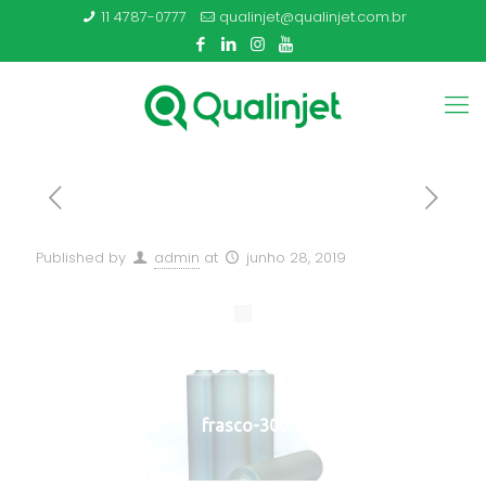
11 4787-0777
qualinjet@qualinjet.com.br
Published by
admin
at
junho 28, 2019
frasco-300