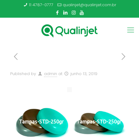
11 4787-0777
qualinjet@qualinjet.com.br
Published by
admin
at
junho 13, 2019
Tampas-STD-250gr
Tampas-STD-250gr